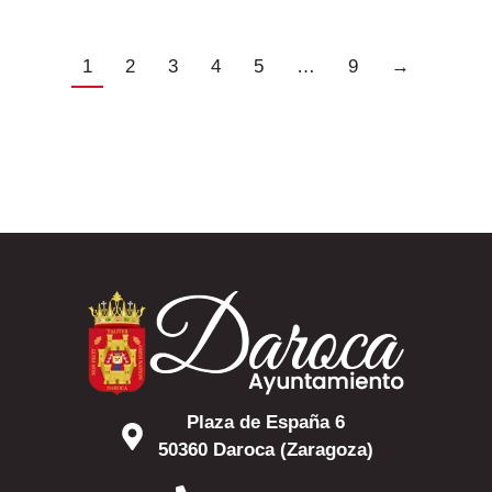
1
2
3
4
5
…
9
→
Plaza de España 6
50360 Daroca (Zaragoza)