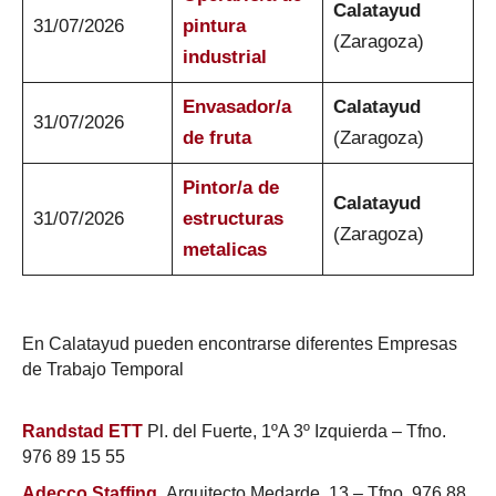
Calatayud
31/07/2026
pintura
(Zaragoza)
industrial
Envasador/a
Calatayud
31/07/2026
de fruta
(Zaragoza)
Pintor/a de
Calatayud
31/07/2026
estructuras
(Zaragoza)
metalicas
En Calatayud pueden encontrarse diferentes Empresas
de Trabajo Temporal
Randstad ETT
Pl. del Fuerte, 1ºA 3º Izquierda – Tfno.
976 89 15 55
Adecco Staffing
.
Arquitecto Medarde, 13 – Tfno. 976 88