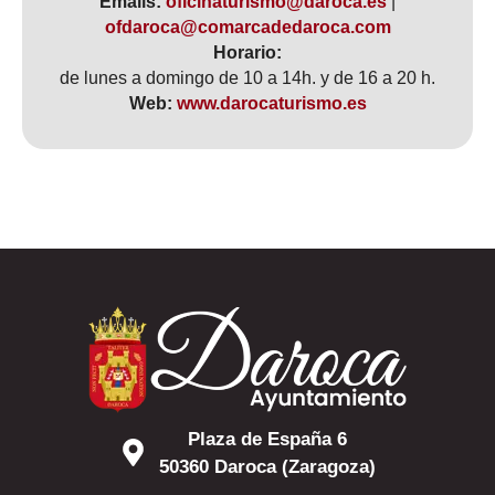
Emails:
oficinaturismo@daroca.es
|
ofdaroca@comarcadedaroca.com
Horario:
de lunes a domingo de 10 a 14h. y de 16 a 20 h.
Web:
www.darocaturismo.es
Plaza de España 6
50360 Daroca (Zaragoza)