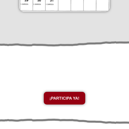
Un Ayuntamiento cercano
Participa con tus sugerencias
¡PARTICIPA YA!