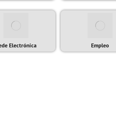
oca
tod@s y para tod@s
ede Electrónica
Empleo