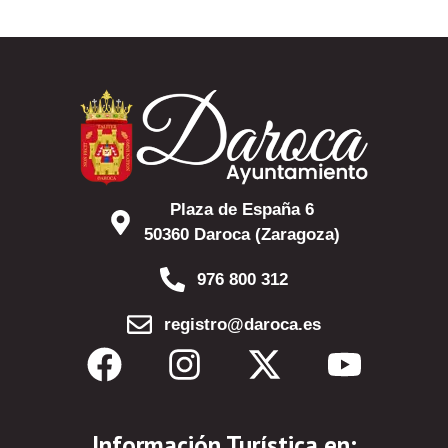
Plaza de España 6
50360 Daroca (Zaragoza)
976 800 312
registro@daroca.es
Información Turística en: