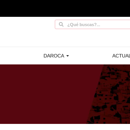
DAROCA
ACTUA
You are her