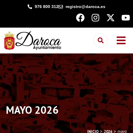
contenido
976 800 312
registro@daroca.es
MAYO 2026
You are here:
mayo
INICIO
2026